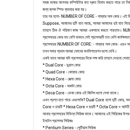
সহজ ভাষায় আপনার কম্পিউটার কত দ্রুত হিসাব করতে পারে তা নির্ধ
জন্য ক্লক স্পিড ব্যবহার করা হয়।
তার পর হলো- NUMBER OF CORE - নাম্বার অফ কোর। এই জি
Suppose, আমাদের দুটি হাত আছে, আমরা আমাদের দুই হাত দিয়ে এ
তাহলে ঠিক ঐ পরিমাণ কাজ আমরা একসাথে করতে পারতাম। NU
প্রসেসরের কোর যত বেশি থাকবে সেই প্রসেসরটি তত বেশি কার্যক্ষমতা
প্রসেসরের NUMBER OF CORE: - নাম্বার অফ কোর- এরও আবার প্
তখন সবার প্রথম আমরা ফোনের কনফিগারেশন গুলো দেখি।
একই ভাবে আমরা যদি প্রসেসরের দিকে লক্ষ করি তাহলে দেখবো সেখান
* Dual Core - ডুয়াল কোর
* Quad Core - কোয়াড কোর
* Hexa Core - হেক্সা কোর
* Octa Core - অকটা কোর
* Deca Core - ডেকা কোর এই জিনিস গুলো লেখা থাকে।
এখন প্রশ্ন হতে পারে এগুলোকি? Dual Core হলো দুটি কোর, অর
Core = চারটি * Hexa Core = ছয়টি * Octa Core = আটটি 
আবার প্রসেসরের বিভিন্ন সিরিজ থাকে। আমাদের এই সিরিজের উপর
ইনটেল প্রসেসর সিরিজঃ
* Pentium Series - পেন্টিয়াম সিরিজ