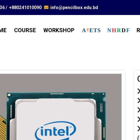
836
/
+880241010090
info@pencilbox.edu.bd
ME
COURSE
WORKSHOP
R
A
E
T
S
N
H
R
D
F
(