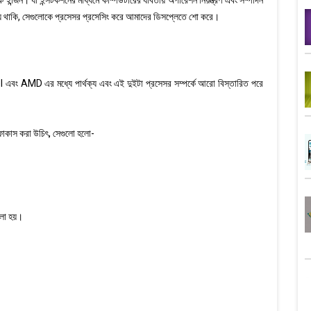
 ইন্জিন। যা ইন্সটকশনের মাধ্যমে কম্পিউটারের যাবতীয় অপারেশন নিয়ন্ত্রণ এবং সম্পাদন
য়ে থাকি, সেগুলোকে প্রসেসর প্রসেসিং করে আমাদের ডিসপ্লেতে শো করে।
 এবং AMD এর মধ্যে পার্থক্য এবং এই দুইটা প্রসেসর সম্পর্কে আরো বিস্তারিত পরে
োকাস করা উচিৎ, সেগুলো হলো-
বলা হয়।