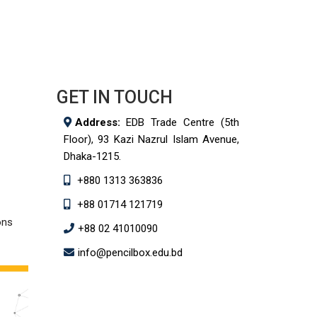
GET IN TOUCH
Address:
EDB Trade Centre (5th
Floor), 93 Kazi Nazrul Islam Avenue,
Dhaka-1215.
+880 1313 363836
+88 01714 121719
ons
+88 02 41010090
info@pencilbox.edu.bd