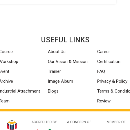
USEFUL LINKS
Course
About Us
Career
Workshop
Our Vision & Mission
Certification
Event
Trainer
FAQ
Archive
Image Album
Privacy & Policy
Industrial Attachment
Blogs
Terms & Conditi
Team
Review