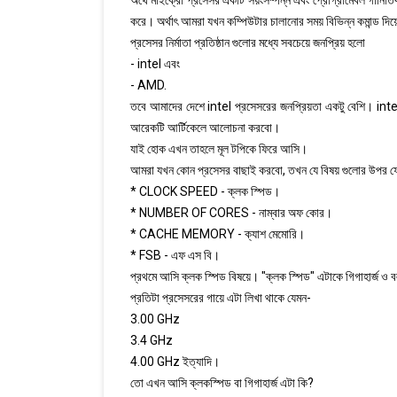
অর্থে মাইক্রো প্রসেসর একটি সয়ংসম্পন্ন এবং প্রোগ্রামেবল গানিতিক
করে। অর্থাৎ আমরা যখন কম্পিউটার চালানোর সময় বিভিন্ন কমান্ড দি
প্রসেসর নির্মাতা প্রতিষ্ঠান গুলোর মধ্যে সবচেয়ে জনপ্রিয় হলো
- intel এবং
- AMD.
তবে আমাদের দেশে intel প্রসেসরের জনপ্রিয়তা একটু বেশি। intel
আরেকটি আর্টিকেলে আলোচনা করবো।
যাই হোক এখন তাহলে মূল টপিকে ফিরে আসি।
আমরা যখন কোন প্রসেসর বাছাই করবো, তখন যে বিষয় গুলোর উপর ফ
* CLOCK SPEED - ক্লক স্পিড।
* NUMBER OF CORES - নাম্বার অফ কোর।
* CACHE MEMORY - ক্যাশ মেমোরি।
* FSB - এফ এস বি।
প্রথমে আসি ক্লক স্পিড বিষয়ে। "ক্লক স্পিড" এটাকে গিগাহার্জ ও 
প্রতিটা প্রসেসরের গায়ে এটা লিখা থাকে যেমন-
3.00 GHz
3.4 GHz
4.00 GHz ইত্যাদি।
তো এখন আসি ক্লকস্পিড বা গিগাহার্জ এটা কি?