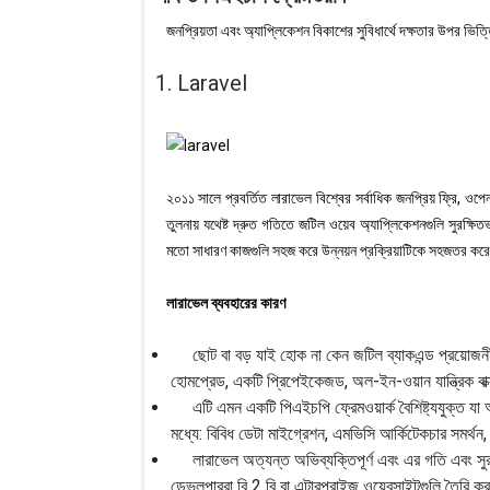
জনপ্রিয়তা এবং অ্যাপ্লিকেশন বিকাশের সুবিধার্থে দক্ষতার উপর ভি
1. Laravel
২০১১ সালে প্রবর্তিত লারাভেল বিশ্বের সর্বাধিক জনপ্রিয় ফ্রি, ওপে
তুলনায় যথেষ্ট দ্রুত গতিতে জটিল ওয়েব অ্যাপ্লিকেশনগুলি সুরক্
মতো সাধারণ কাজগুলি সহজ করে উন্নয়ন প্রক্রিয়াটিকে সহজতর কর
লারাভেল ব্যবহারের কারণ
ছোট বা বড় যাই হোক না কেন জটিল ব্যাকএন্ড প্রয়োজনীয
হোমপ্রেড, একটি প্রিপেইকেজড, অল-ইন-ওয়ান যান্ত্রিক বাক
এটি এমন একটি পিএইচপি ফ্রেমওয়ার্ক বৈশিষ্ট্যযুক্ত য
মধ্যে: বিবিধ ডেটা মাইগ্রেশন, এমভিসি আর্কিটেকচার সমর্থন,
লারাভেল অত্যন্ত অভিব্যক্তিপূর্ণ এবং এর গতি এবং সুরক্
ডেভলপাররা বি 2 বি বা এন্টারপ্রাইজ ওয়েবসাইটগুলি তৈরি কর