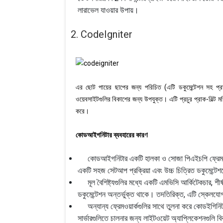
লারাভেল যাওয়ার উপায়।
2. CodeIgniter
এর ছোট পায়ের ছাপের জন্য পরিচিত (এটি ডকুমেন্টেশন সহ প্
ওয়েবসাইটগুলির বিকাশের জন্য উপযুক্ত। এটি প্রচুর প্রাক-বিল্ট ম
করে।
কোডআইগনিটার ব্যবহারের কারণ
কোডআইগনিটার একটি হালকা ও সোজা পিএইচপি ফ্রেমওয়ার্
একটি সহজ সেটআপ প্রক্রিয়া এবং উচ্চ চিত্রিত ডকুমেন্টে
মূল বৈশিষ্ট্যগুলির মধ্যে একটি এমভিসি আর্কিটেকচার, শীর্ষ খা
ডকুমেন্টেশন অন্তর্ভুক্ত থাকে। তদতিরিক্ত, এটি স্কেলযো
অন্যান্য ফ্রেমওয়ার্কগুলির সাথে তুলনা করে কোডইগিনিটা
সার্ভারগুলিতে চালনার জন্য লাইটওয়েট অ্যাপ্লিকেশনগুলি