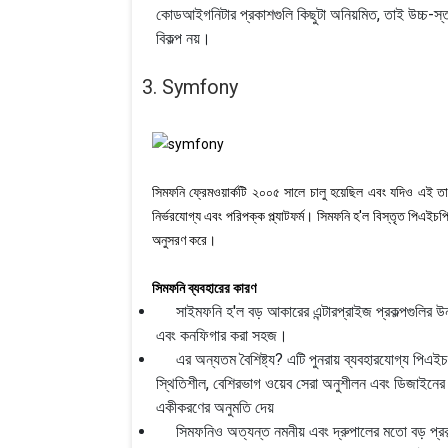
কোডআইগনিটার প্রকাশগুলি কিছুটা অনিয়মিত, তাই উচ্চ-স্তরের
বিকল্প নয়।
3. Symfony
সিমফনি ফ্রেমওয়ার্কটি ২০০৫ সালে চালু হয়েছিল এবং যদিও এই তালি
নির্ভরযোগ্য এবং পরিপক্ক প্ল্যাটফর্ম। সিমফনি হ'ল বিস্তৃত পিএইচপ
অনুসরণ করে।
সিমফনি ব্যবহারের কারণ
সাইমফনি হ'ল বড় আকারের এন্টারপ্রাইজ প্রকল্পগুলির উন্ন
এবং কনফিগার করা সহজ।
এর অন্যতম বৈশিষ্ট্য? এটি পুনরায় ব্যবহারযোগ্য পিএইচপি
স্থিতিশীল, বেশিরভাগ ওয়েব সেরা অনুশীলন এবং ডিজাইনের ধর
একীকরণের অনুমতি দেয়
সিমফনিও অত্যন্ত নমনীয় এবং দ্রুপালের মতো বড় প্রক