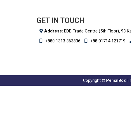
GET IN TOUCH
Address:
EDB Trade Centre (5th Floor), 93 K
+880 1313 363836
+88 01714 121719
Copyright ©
PencilBox Tra