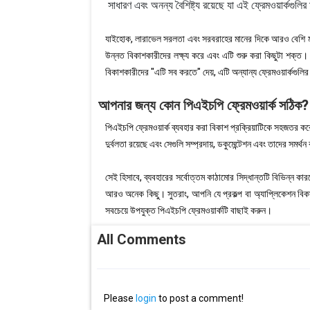
সাধারণ এবং অনন্য বৈশিষ্ট্য রয়েছে যা এই ফ্রেমওয়ার্কগুল
যাইহোক, লারাভেল সরলতা এবং সরবরাহের মানের দিকে আরও বেশি মন
উন্নত বিকাশকারীদের লক্ষ্য করে এবং এটি শুরু করা কিছুটা শক্ত। 
বিকাশকারীদের "এটি সব করতে" দেয়, এটি অন্যান্য ফ্রেমওয়ার্কগুলির
আপনার জন্য কোন পিএইচপি ফ্রেমওয়ার্ক সঠিক?
পিএইচপি ফ্রেমওয়ার্ক ব্যবহার করা বিকাশ প্রক্রিয়াটিকে সহজতর ক
দুর্বলতা রয়েছে এবং সেগুলি সম্প্রদায়, ডকুমেন্টেশন এবং তাদের সমর্থ
সেই হিসাবে, ব্যবহারের সর্বোত্তম কাঠামোর সিদ্ধান্তটি বিভিন্ন কার
আরও অনেক কিছু। সুতরাং, আপনি যে প্রকল্প বা অ্যাপ্লিকেশন বিক
সবচেয়ে উপযুক্ত পিএইচপি ফ্রেমওয়ার্কটি বাছাই করুন।
All Comments
Please
login
to post a comment!