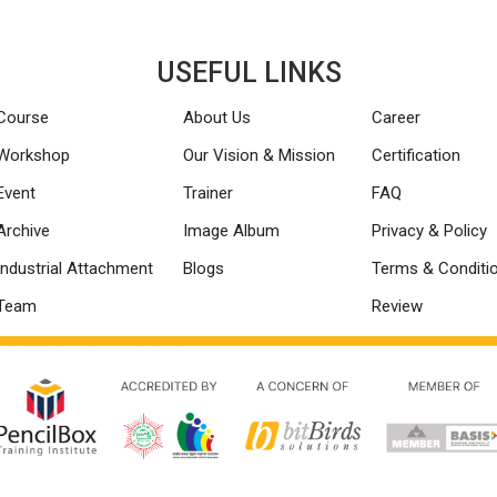
USEFUL LINKS
Course
About Us
Career
Workshop
Our Vision & Mission
Certification
Event
Trainer
FAQ
Archive
Image Album
Privacy & Policy
Industrial Attachment
Blogs
Terms & Conditi
Team
Review