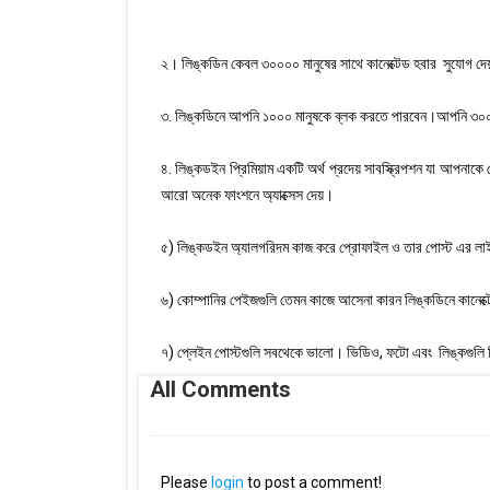
২। লিঙ্কডিন কেবল ৩০০০০ মানুষের সাথে কানেক্টেড হবার সুযোগ 
৩. লিঙ্কডিনে আপনি ১০০০ মানুষকে ব্লক করতে পারবেন।আপনি ৩০০
৪. লিঙ্কডইন প্রিমিয়াম একটি অর্থ প্রদেয় সাবস্ক্রিপশন যা আপন
আরো অনেক ফাংশনে অ্যাক্সেস দেয়।
৫) লিঙ্কডইন অ্যালগরিদম কাজ করে প্রোফাইল ও তার পোস্ট এর লাইক
৬) কোম্পানির পেইজগুলি তেমন কাজে আসেনা কারন লিঙ্কডিনে কানেক্টে
৭) প্লেইন পোস্টগুলি সবথেকে ভালো। ভিডিও, ফটো এবং লিঙ্কগুলি লি
All Comments
Please
login
to post a comment!