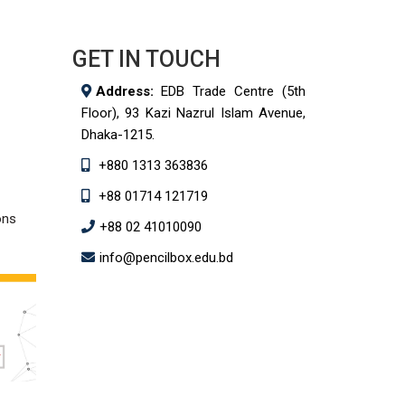
GET IN TOUCH
Address:
EDB Trade Centre (5th
Floor), 93 Kazi Nazrul Islam Avenue,
Dhaka-1215.
+880 1313 363836
+88 01714 121719
ons
+88 02 41010090
info@pencilbox.edu.bd