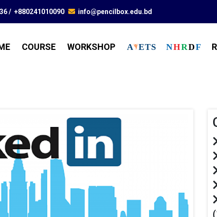
836
/
+880241010090
info@pencilbox.edu.bd
ME
COURSE
WORKSHOP
R
A
E
T
S
N
H
R
D
F
(