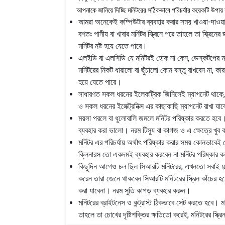
আপনাকে জানিয়ে দিচ্ছি মনিটরের সঠিকভাবে পরিচর্যার কয়েকটি উপায়
আমরা অনেকেই কম্পিউটার ব্যবহার করার সময় খাওয়া-দাওয়া
বশতঃ পানীয় বা খাবার মনিটর স্ক্রিনে পরে তাহলে তা স্ক্রিনে
মনিটর নষ্ট হয়ে যেতে পারে।
এলইডি বা এলসিডি যে মনিটরই হোক না কেন, ডেস্কটপের মন
মনিটরের নিকট ধারালো বা ছুঁচালো কোন বস্তু রাখবেন না, ক
হয়ে যেতে পারে।
সাধারণত সকল ধরনের ইলেকট্রিক জিনিসেই ম্যাগনেট থাকে,
ও সকল ধরনের ইলেক্ট্রনিক্স এর কাছাকাছি ম্যাগনেট রাখা যাবে ন
ময়লা পরলে বা ধুলোবালি জমলে মনিটর পরিষ্কার করতে হবে। 
ব্যবহার করা ভালো। নরম টিস্যু বা কাগজ ও এ ক্ষেত্রে খুব ক
মনিটর এর পরিচর্যায় অর্থাৎ পরিষ্কার করার সময় কোনভাবেই 
ক্লিনারস তো একদমই ব্যবহার করবেন না মনিটর পরিষ্কার
কিছুদিন আগেও চল ছিল সিআরটি মনিটরের, এখনতো সবাই ফ্ল্যা
করেন তারা জেনে থাকবেন সিআরটি মনিটরের স্ক্রিন কাঁচের হ
করা যাবেনা। নরম সুতি কাপড় ব্যবহার করুন।
মনিটরের ব্রাইটনেস ও কন্ট্রাস্ট ঠিকভাবে সেট করতে হবে।
তাহলে তা চোখের দৃষ্টিশক্তির ক্ষতিতো করেই, মনিটরের স্ক্রি