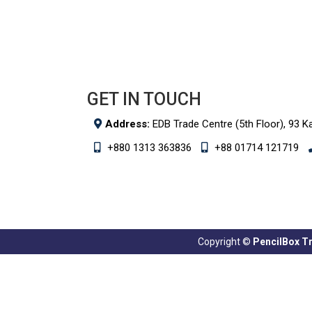
GET IN TOUCH
Address:
EDB Trade Centre (5th Floor), 93 K
+880 1313 363836
+88 01714 121719
Copyright ©
PencilBox Tra