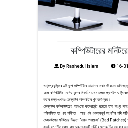
কম্পিউটারের মনিটরে
By Rashedul Islam
16-01
তথ্যপ্রযুক্তির এই যুগে কম্পিউটার আমাদের সবার জীবনের অবিচ্ছেদ্য
হচ্ছে কম্পিউটার।যদিও যুগের বিবর্তনে এখন চলছে ল্যাপটপ ও ট্যাবলে
করার জন্য এখনও ডেস্কটপ কম্পিউটার খুব জনপ্রিয়।
ডেস্কটপ কম্পিউটারের যতগুলো কম্পোনেন্ট রয়েছে তার মধ্যে 
পরিলক্ষিত হয় এই মনিটরে। আর এই গুরুত্বপূর্ণ অংশটির যদি সঠিকভ
ডেস্কটপের মনিটরের স্ক্রিনে “ব্যাড প্যাচেস” (Bad Patches) পর
একটু যত্নশীল হওয়া যায় তাহলে একটি মনিটর অনেক দিন ব্যবহার কর