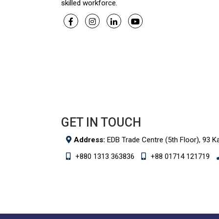
skilled workforce.
GET IN TOUCH
Address:
EDB Trade Centre (5th Floor), 93 K
+880 1313 363836
+88 01714 121719