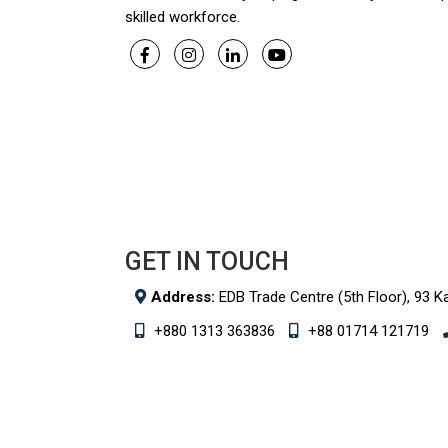
skilled workforce.
GET IN TOUCH
Address:
EDB Trade Centre (5th Floor), 93 K
+880 1313 363836
+88 01714 121719