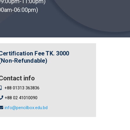
09:00pm-11:00pm)
:00am-06:00pm)
Certification Fee
TK. 3000
(Non-Refundable)
Contact info
+88 01313 363836
+88 02 41010090
info@pencilbox.edu.bd