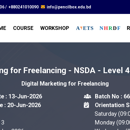
836
/
+880241010090
info@pencilbox.edu.bd
ME
COURSE
WORKSHOP
R
A
E
T
S
N
H
R
D
F
ing for Freelancing - NSDA - Level 4
Digital Marketing for Freelancing
te : 13-Jun-2026
Batch No : 66
e : 20-Jun-2026
Orientation S
Saturday (09
3
Monday (09: