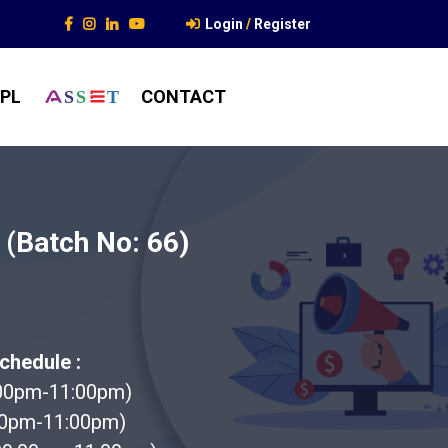
Login
/
Register
PL
CONTACT
S
S
T
 (Batch No: 66)
chedule :
:00pm-11:00pm)
00pm-11:00pm)