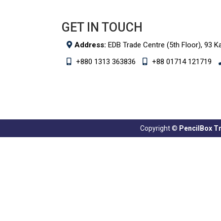
GET IN TOUCH
Address:
EDB Trade Centre (5th Floor), 93 K
+880 1313 363836
+88 01714 121719
Copyright ©
PencilBox Tra