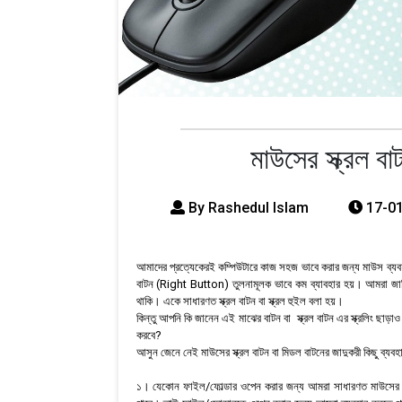
মাউসের স্ক্রল বা
By Rashedul Islam
17-01
আমাদের প্রত্যেকেরই কম্পিউটারে কাজ সহজ ভাবে করার জন্য মাউস ব্য
বাটন (Right Button) তুলনামূলক ভাবে কম ব্যাবহার হয়। আমরা জানি
থাকি। একে সাধারণত স্ক্রল বাটন বা স্ক্রল হুইল বলা হয়।
কিন্তু আপনি কি জানেন এই মাঝের বাটন বা স্ক্রল বাটন এর স্ক্রলিং ছ
করবে?
আসুন জেনে নেই মাউসের স্ক্রল বাটন বা মিডল বাটনের জাদুকরী কিছু ব্যব
১। যেকোন ফাইল/ফোল্ডার ওপেন করার জন্য আমরা সাধারণত মাউসের 